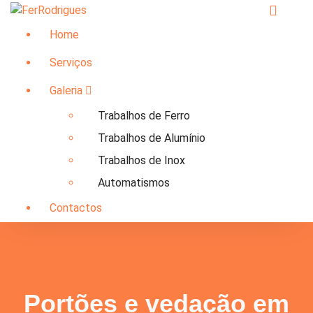
Saltar
para
Home
o
conteúdo
Serviços
Galeria
Trabalhos de Ferro
Trabalhos de Alumínio
Trabalhos de Inox
Automatismos
Contactos
Portões e vedação em